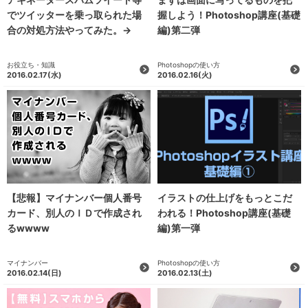
でツイッターを乗っ取られた場
握しよう！Photoshop講座(基礎
合の対処方法やってみた。→
編)第二弾
お役立ち・知識
Photoshopの使い方
2016.02.17
(水)
2016.02.16
(火)
【悲報】マイナンバー個人番号
イラストの仕上げをもっとこだ
カード、別人のＩＤで作成され
われる！Photoshop講座(基礎
るwwww
編)第一弾
マイナンバー
Photoshopの使い方
2016.02.14
(日)
2016.02.13
(土)