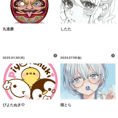
丸達磨
したた
2025.01.30
(木)
2024.07.19
(金)
ぴよたぬき♡
猫とら