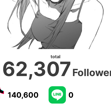
total
162,307
Followe
140,600
0