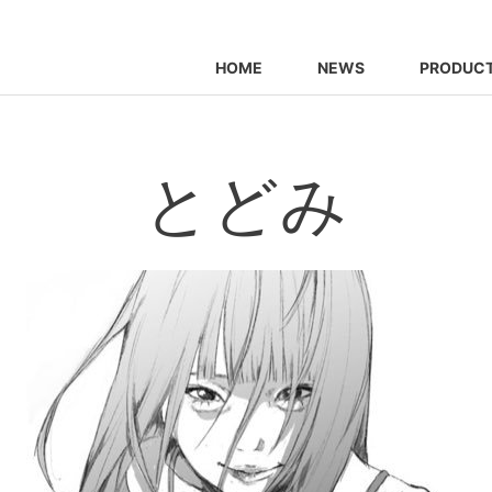
HOME
NEWS
PRODUC
とどみ