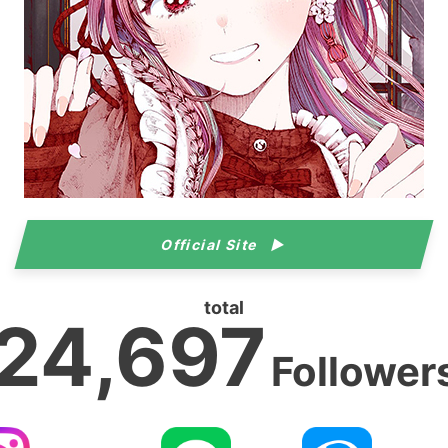
Official Site
total
24,697
Follower