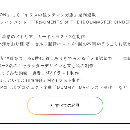
OON」にて『ヤヌスの鏡タテマンガ版』週刊連載
ント 「FR@GMENTS of THE IDOLM@STER CINDER
「星彩のメトリア」カードイラスト2点制作
小澤かおり様 著「セルフ腸律のススメ: 腸の不調やぽっこりお
「新消費をつくるα世代 答えありきで考える「メタ認知力」 」書
AMライバー3名のキャラクターデザインと立ち絵の制作
様 歌ってみた動画「勇者」MVイラスト制作
「ほっといてよsummer」MVイラスト制作
カロPコラボプロジェクト楽曲「DUMMY」MVイラスト制作」 など
すべての経歴