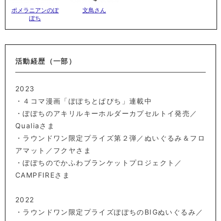
ポメラニアンのぽ
文鳥さん
ぽち
活動経歴（一部）
2023
・４コマ漫画「ぽぽちとぱぴち」連載中
・ぽぽちのアキリルキーホルダーカプセルトイ発売／
Qualiaさま
・ラウンドワン限定プライズ第２弾／ぬいぐるみ＆フロ
アマット／フクヤさま
・ぽぽちのでかふわブランケットプロジェクト／
CAMPFIREさま
2022
・ラウンドワン限定プライズぽぽちのBIGぬいぐるみ／