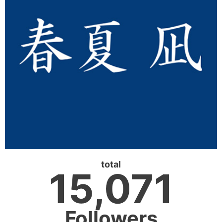
total
15,071
Followers