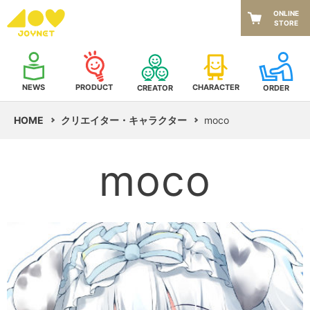
ONLINE
STORE
NEWS
CHARACTER
PRODUCT
CREATOR
ORDER
HOME
クリエイター・キャラクター
moco
moco