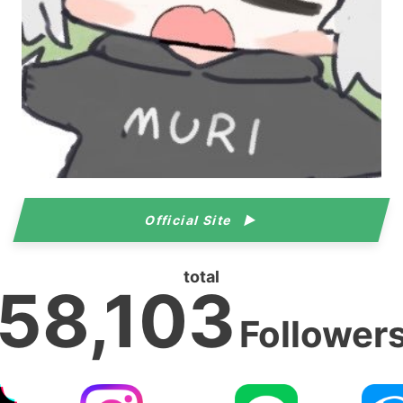
Official Site
total
58,103
Follower