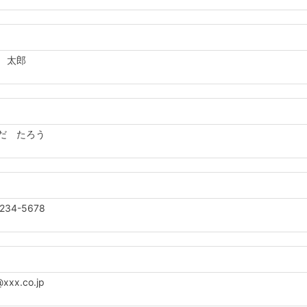
 太郎
だ たろう
234-5678
xx.co.jp