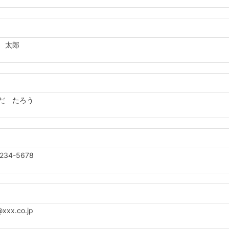
 太郎
だ たろう
234-5678
xx.co.jp