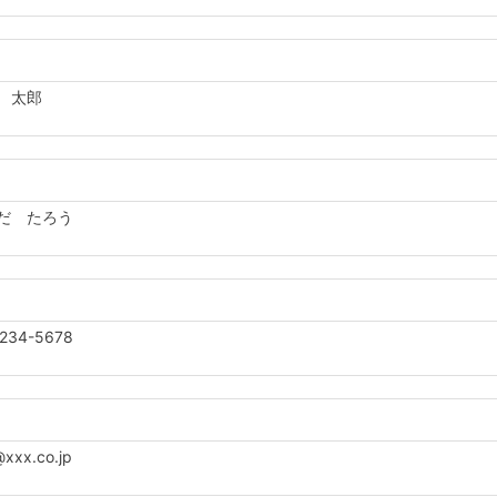
 太郎
だ たろう
234-5678
xx.co.jp