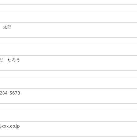
 太郎
だ たろう
234-5678
xx.co.jp