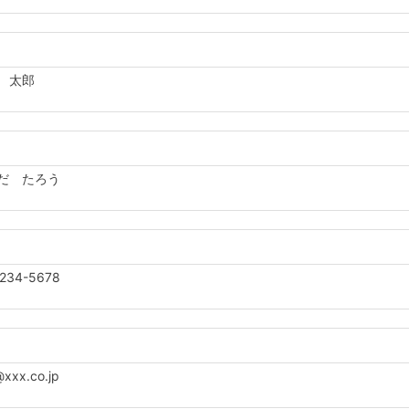
 太郎
だ たろう
234-5678
xx.co.jp