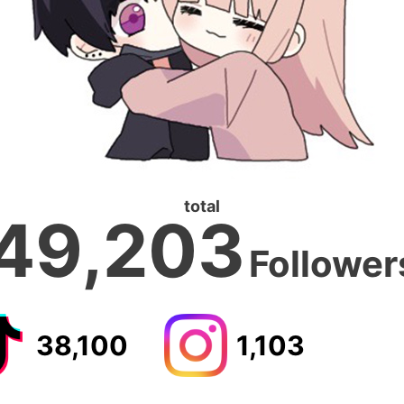
total
49,203
Follower
38,100
1,103