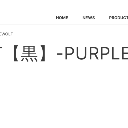
HOME
NEWS
PRODUC
WOLF-
【黒】-PURPLE