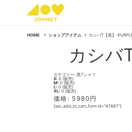
HOME
ショップアイテム
カシバT【黒】-PURPLE
カシバT
カテゴリー: 黒Tシャツ
S:
0 (販売)
M:
0 (販売)
L:
0 (販売)
XL:
0 (販売)
価格: 5980円
[ssc_add_to_cart_form id="47867"]