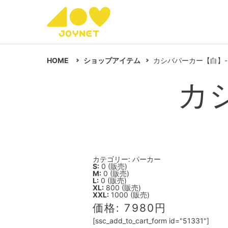
HOME
ショップアイテム
カシバパーカー【白】-PU
カ
カテゴリー: パーカー
S:
0 (販売)
M:
0 (販売)
L:
0 (販売)
XL:
800 (販売)
XXL:
1000 (販売)
価格: 7980円
[ssc_add_to_cart_form id="51331"]