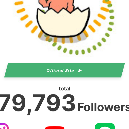
Official Site
total
79,793
Follower