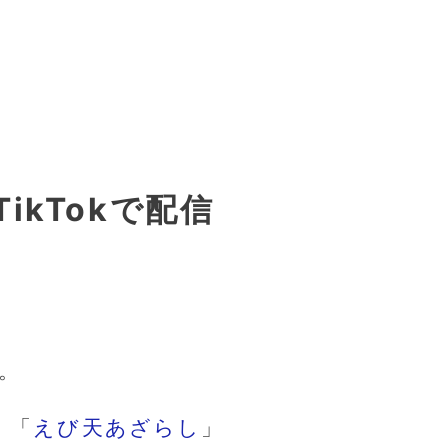
kTokで配信
。
」「
えび天あざらし
」