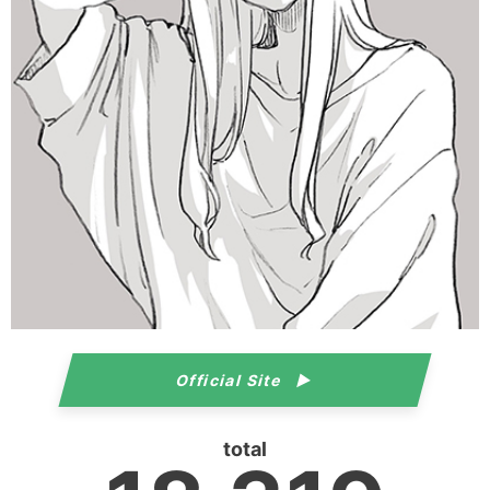
Official Site
total