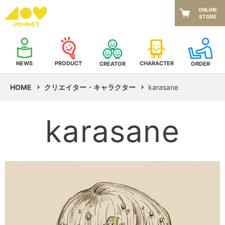
ONLINE
STORE
NEWS
CHARACTER
PRODUCT
CREATOR
ORDER
HOME
クリエイター・キャラクター
karasane
karasane