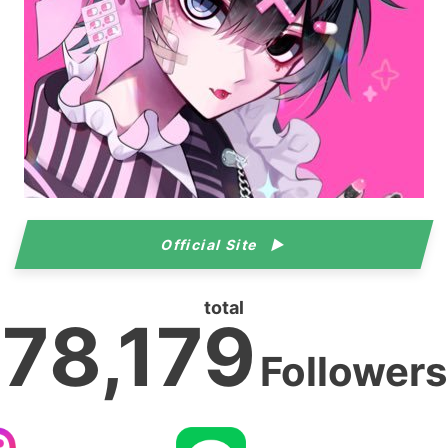
Official Site
total
78,179
Followers