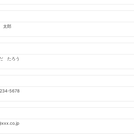
 太郎
だ たろう
234-5678
xx.co.jp