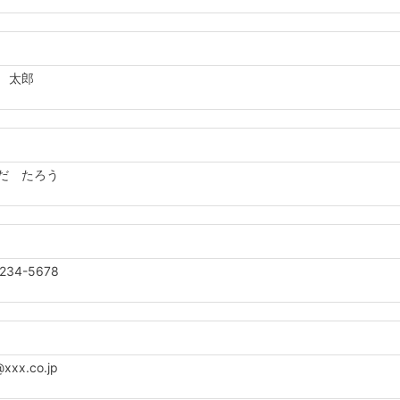
 太郎
だ たろう
234-5678
xx.co.jp